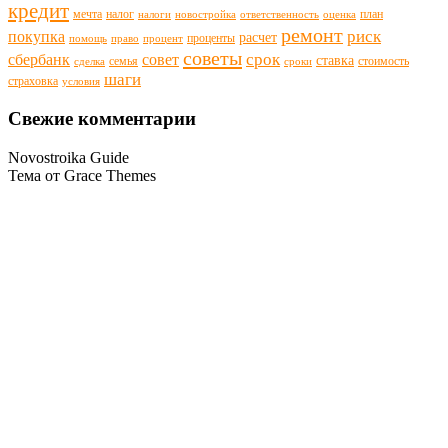
кредит
мечта
налог
план
налоги
новостройка
ответственность
оценка
ремонт
риск
покупка
расчет
проценты
помощь
право
процент
советы
срок
сбербанк
совет
ставка
семья
стоимость
сделка
сроки
шаги
страховка
условия
Свежие комментарии
Novostroika Guide
Тема от Grace Themes