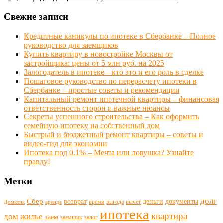
Свежие записи
Кредитные каникулы по ипотеке в Сбербанке – Полное
руководство для заемщиков
Купить квартиру в новостройке Москвы от
застройщика: цены от 5 млн руб. на 2025
Залогодатель в ипотеке – кто это и его роль в сделке
Пошаговое руководство по перерасчету ипотеки в
Сбербанке – простые советы и рекомендации
Капитальный ремонт ипотечной квартиры – финансовая
ответственность сторон и важные нюансы
Секреты успешного строительства – Как оформить
семейную ипотеку на собственный дом
Быстрый и бюджетный ремонт квартиры – советы и
видео-гид для экономии
Ипотека под 0.1% – Мечта или ловушка? Узнайте
правду!
Метки
долг
Сбер
возврат
деньги
документы
время
выгода
вычет
Домклик
аренда
ипотека
квартира
дом
жилье
заем
заемщик
залог