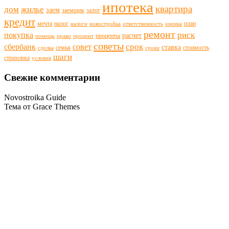
ипотека
квартира
дом
жилье
заем
заемщик
залог
кредит
мечта
налог
план
налоги
новостройка
ответственность
оценка
ремонт
риск
покупка
расчет
проценты
помощь
право
процент
советы
срок
сбербанк
совет
ставка
семья
стоимость
сделка
сроки
шаги
страховка
условия
Свежие комментарии
Novostroika Guide
Тема от Grace Themes