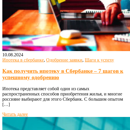
10.08.2024
Ипотека в сбербанке
,
Одобрение заявки
,
Шаги к успеху
Как получить ипотеку в Сбербанке – 7 шагов к
успешному одобрению
Ипотека представляет собой один из самых
распространенных способов приобретения жилья, и многие
россияне выбирают для этого Сбербанк. С большим опытом
[…]
Читать далее