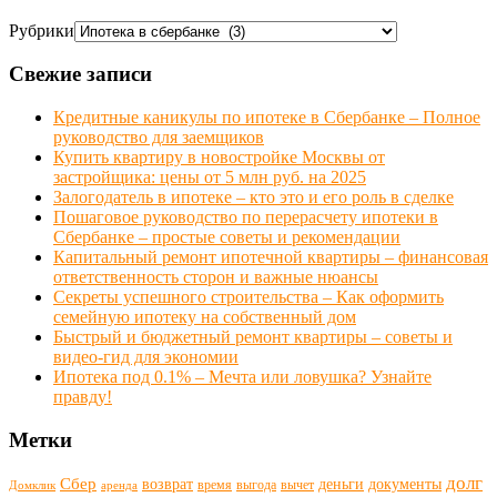
Рубрики
Свежие записи
Кредитные каникулы по ипотеке в Сбербанке – Полное
руководство для заемщиков
Купить квартиру в новостройке Москвы от
застройщика: цены от 5 млн руб. на 2025
Залогодатель в ипотеке – кто это и его роль в сделке
Пошаговое руководство по перерасчету ипотеки в
Сбербанке – простые советы и рекомендации
Капитальный ремонт ипотечной квартиры – финансовая
ответственность сторон и важные нюансы
Секреты успешного строительства – Как оформить
семейную ипотеку на собственный дом
Быстрый и бюджетный ремонт квартиры – советы и
видео-гид для экономии
Ипотека под 0.1% – Мечта или ловушка? Узнайте
правду!
Метки
долг
Сбер
возврат
деньги
документы
время
выгода
вычет
Домклик
аренда