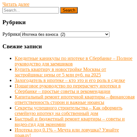
Читать далее
Рубрики
Рубрики
Свежие записи
Кредитные каникулы по ипотеке в Сбербанке – Полное
руководство для заемщиков
Купить квартиру в новостройке Москвы от
застройщика: цены от 5 млн руб. на 2025
Залогодатель в ипотеке – кто это и его роль в сделке
Пошаговое руководство по перерасчету ипотеки в
Сбербанке – простые советы и рекомендации
Капитальный ремонт ипотечной квартиры – финансовая
ответственность сторон и важные нюансы
Секреты успешного строительства – Как оформить
семейную ипотеку на собственный дом
Быстрый и бюджетный ремонт квартиры – советы и
видео-гид для экономии
Ипотека под 0.1% – Мечта или ловушка? Узнайте
правду!