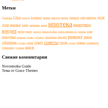
Метки
долг
Сбер
возврат
деньги
документы
время
выгода
вычет
Домклик
аренда
ипотека
квартира
дом
жилье
заем
заемщик
залог
кредит
мечта
налог
план
налоги
новостройка
ответственность
оценка
ремонт
риск
покупка
расчет
проценты
помощь
право
процент
советы
срок
сбербанк
совет
ставка
семья
стоимость
сделка
сроки
шаги
страховка
условия
Свежие комментарии
Novostroika Guide
Тема от Grace Themes