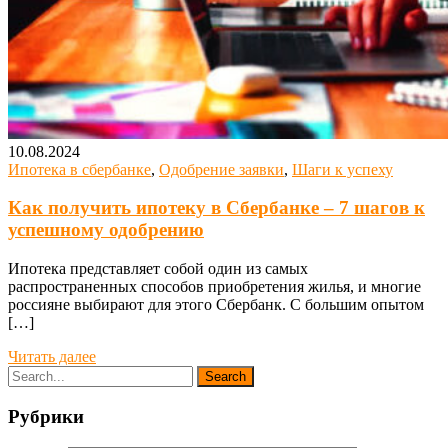
10.08.2024
Ипотека в сбербанке
,
Одобрение заявки
,
Шаги к успеху
Как получить ипотеку в Сбербанке – 7 шагов к
успешному одобрению
Ипотека представляет собой один из самых
распространенных способов приобретения жилья, и многие
россияне выбирают для этого Сбербанк. С большим опытом
[…]
Читать далее
Рубрики