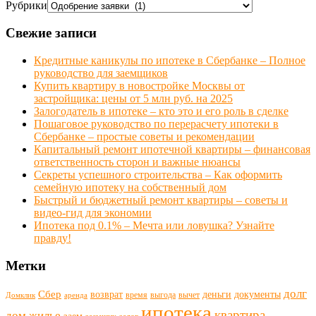
Рубрики
Свежие записи
Кредитные каникулы по ипотеке в Сбербанке – Полное
руководство для заемщиков
Купить квартиру в новостройке Москвы от
застройщика: цены от 5 млн руб. на 2025
Залогодатель в ипотеке – кто это и его роль в сделке
Пошаговое руководство по перерасчету ипотеки в
Сбербанке – простые советы и рекомендации
Капитальный ремонт ипотечной квартиры – финансовая
ответственность сторон и важные нюансы
Секреты успешного строительства – Как оформить
семейную ипотеку на собственный дом
Быстрый и бюджетный ремонт квартиры – советы и
видео-гид для экономии
Ипотека под 0.1% – Мечта или ловушка? Узнайте
правду!
Метки
долг
Сбер
возврат
деньги
документы
время
выгода
вычет
Домклик
аренда
ипотека
квартира
дом
жилье