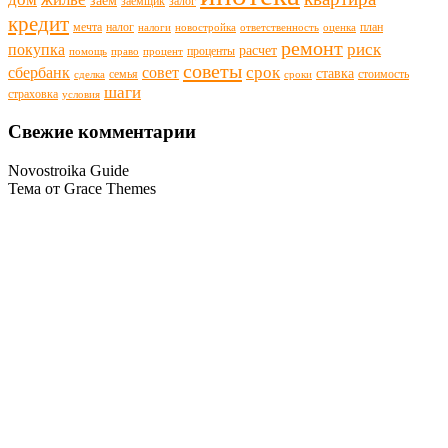
заем
заемщик
залог
кредит
мечта
налог
план
налоги
новостройка
ответственность
оценка
ремонт
риск
покупка
расчет
проценты
помощь
право
процент
советы
срок
сбербанк
совет
ставка
семья
стоимость
сделка
сроки
шаги
страховка
условия
Свежие комментарии
Novostroika Guide
Тема от Grace Themes