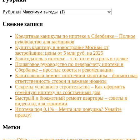
Рубрики
Свежие записи
Кредитные каникулы по ипотеке в Сбербанке – Полное
руководство для заемщиков
Купить квартиру в новостройке Москвы от
застройщика: цены от 5 млн руб. на 2025
Залогодатель в ипотеке – кто это и его роль в сделке
Пошаговое руководство по перерасчету ипотеки в
Сбербанке – простые советы и рекомендации
Капитальный ремонт ипотечной квартиры – финансовая
ответственность сторон и важные нюансы
Секреты успешного строительства – Как оформить
семейную ипотеку на собственный дом
Быстрый и бюджетный ремонт квартиры – советы и
видео-гид для экономии
Ипотека под 0.1% – Мечта или ловушка? Узнайте
правду!
Метки
долг
Сбер
возврат
деньги
документы
время
выгода
вычет