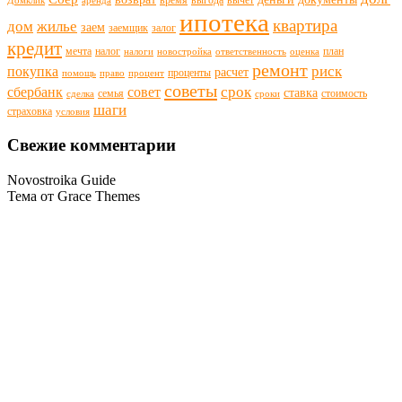
Домклик
аренда
ипотека
квартира
дом
жилье
заем
заемщик
залог
кредит
мечта
налог
план
налоги
новостройка
ответственность
оценка
ремонт
риск
покупка
расчет
проценты
помощь
право
процент
советы
срок
сбербанк
совет
ставка
семья
стоимость
сделка
сроки
шаги
страховка
условия
Свежие комментарии
Novostroika Guide
Тема от Grace Themes