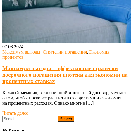
07.08.2024
Максимум выгоды
,
Стратегии погашения
,
Экономия
процентов
Максимум выгоды – эффективные стратегии
досрочного погашения ипотеки для экономии на
процентных ставках
Каждый заемщик, заключивший ипотечный договор, мечтает
о том, чтобы поскорее расплатиться с долгами и сэкономить
на процентных расходах. Однако многие […]
Читать далее
Рубрики