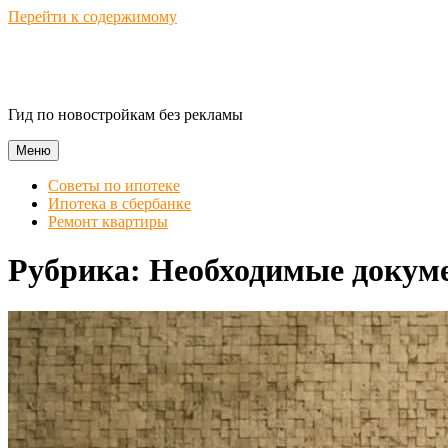
Перейти к содержимому
Novostroika Guide
Гид по новостройкам без рекламы
Меню
Советы по ипотеке
Ипотека в сбербанке
Ремонт квартиры
Рубрика:
Необходимые докум