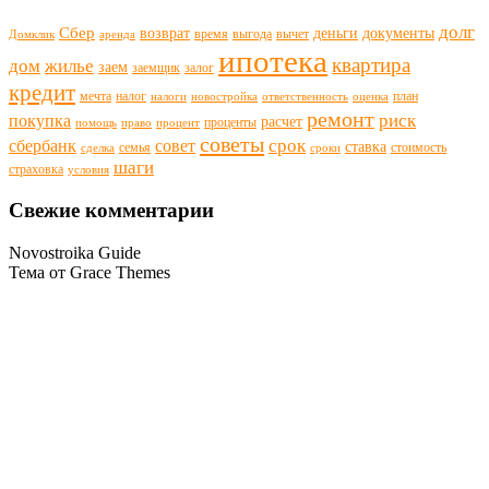
долг
Сбер
возврат
деньги
документы
время
выгода
вычет
Домклик
аренда
ипотека
квартира
дом
жилье
заем
заемщик
залог
кредит
мечта
налог
план
налоги
новостройка
ответственность
оценка
ремонт
риск
покупка
расчет
проценты
помощь
право
процент
советы
срок
сбербанк
совет
ставка
семья
стоимость
сделка
сроки
шаги
страховка
условия
Свежие комментарии
Novostroika Guide
Тема от Grace Themes