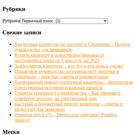
Рубрики
Рубрики
Свежие записи
Кредитные каникулы по ипотеке в Сбербанке – Полное
руководство для заемщиков
Купить квартиру в новостройке Москвы от
застройщика: цены от 5 млн руб. на 2025
Залогодатель в ипотеке – кто это и его роль в сделке
Пошаговое руководство по перерасчету ипотеки в
Сбербанке – простые советы и рекомендации
Капитальный ремонт ипотечной квартиры – финансовая
ответственность сторон и важные нюансы
Секреты успешного строительства – Как оформить
семейную ипотеку на собственный дом
Быстрый и бюджетный ремонт квартиры – советы и
видео-гид для экономии
Ипотека под 0.1% – Мечта или ловушка? Узнайте
правду!
Метки