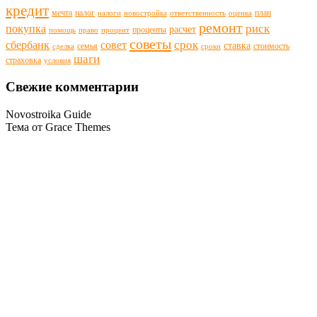
кредит
мечта
налог
план
налоги
новостройка
ответственность
оценка
ремонт
риск
покупка
расчет
проценты
помощь
право
процент
советы
срок
сбербанк
совет
ставка
семья
стоимость
сделка
сроки
шаги
страховка
условия
Свежие комментарии
Novostroika Guide
Тема от Grace Themes