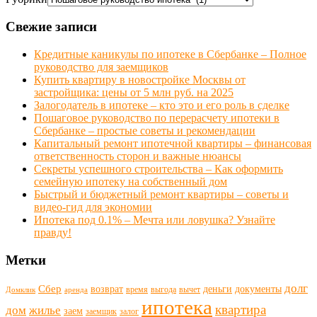
Свежие записи
Кредитные каникулы по ипотеке в Сбербанке – Полное
руководство для заемщиков
Купить квартиру в новостройке Москвы от
застройщика: цены от 5 млн руб. на 2025
Залогодатель в ипотеке – кто это и его роль в сделке
Пошаговое руководство по перерасчету ипотеки в
Сбербанке – простые советы и рекомендации
Капитальный ремонт ипотечной квартиры – финансовая
ответственность сторон и важные нюансы
Секреты успешного строительства – Как оформить
семейную ипотеку на собственный дом
Быстрый и бюджетный ремонт квартиры – советы и
видео-гид для экономии
Ипотека под 0.1% – Мечта или ловушка? Узнайте
правду!
Метки
долг
Сбер
возврат
деньги
документы
время
выгода
вычет
Домклик
аренда
ипотека
квартира
дом
жилье
заем
заемщик
залог