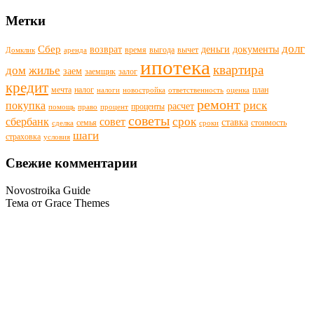
Метки
долг
Сбер
возврат
деньги
документы
время
выгода
вычет
Домклик
аренда
ипотека
квартира
дом
жилье
заем
заемщик
залог
кредит
мечта
налог
план
налоги
новостройка
ответственность
оценка
ремонт
риск
покупка
расчет
проценты
помощь
право
процент
советы
срок
сбербанк
совет
ставка
семья
стоимость
сделка
сроки
шаги
страховка
условия
Свежие комментарии
Novostroika Guide
Тема от Grace Themes