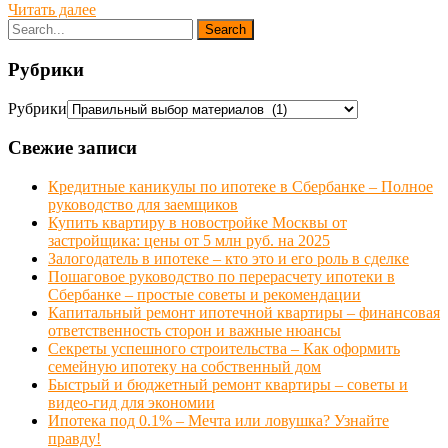
Читать далее
Рубрики
Рубрики
Свежие записи
Кредитные каникулы по ипотеке в Сбербанке – Полное
руководство для заемщиков
Купить квартиру в новостройке Москвы от
застройщика: цены от 5 млн руб. на 2025
Залогодатель в ипотеке – кто это и его роль в сделке
Пошаговое руководство по перерасчету ипотеки в
Сбербанке – простые советы и рекомендации
Капитальный ремонт ипотечной квартиры – финансовая
ответственность сторон и важные нюансы
Секреты успешного строительства – Как оформить
семейную ипотеку на собственный дом
Быстрый и бюджетный ремонт квартиры – советы и
видео-гид для экономии
Ипотека под 0.1% – Мечта или ловушка? Узнайте
правду!