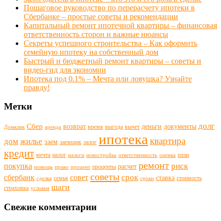
Пошаговое руководство по перерасчету ипотеки в
Сбербанке – простые советы и рекомендации
Капитальный ремонт ипотечной квартиры – финансовая
ответственность сторон и важные нюансы
Секреты успешного строительства – Как оформить
семейную ипотеку на собственный дом
Быстрый и бюджетный ремонт квартиры – советы и
видео-гид для экономии
Ипотека под 0.1% – Мечта или ловушка? Узнайте
правду!
Метки
долг
Сбер
возврат
деньги
документы
время
выгода
вычет
Домклик
аренда
ипотека
квартира
дом
жилье
заем
заемщик
залог
кредит
мечта
налог
план
налоги
новостройка
ответственность
оценка
ремонт
риск
покупка
расчет
проценты
помощь
право
процент
советы
срок
сбербанк
совет
ставка
семья
стоимость
сделка
сроки
шаги
страховка
условия
Свежие комментарии